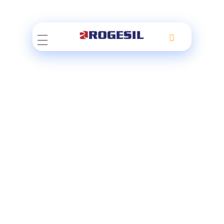
Rogesil
Curierul tău online!