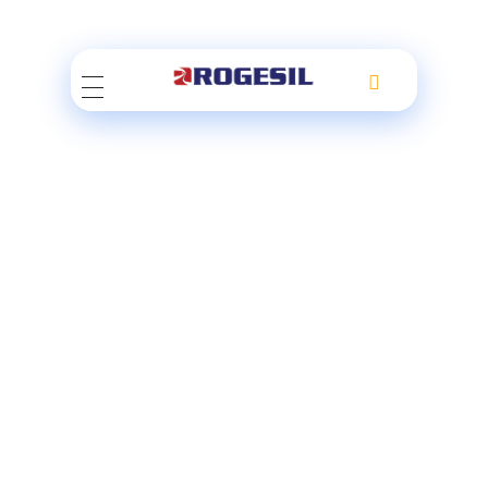
Rogesil
Curierul tău online!