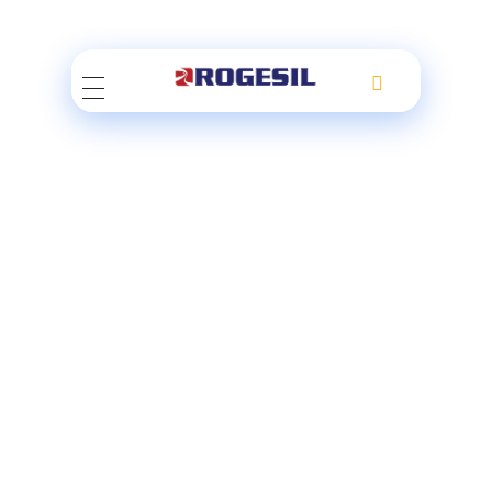
Rogesil
Curierul tău online!