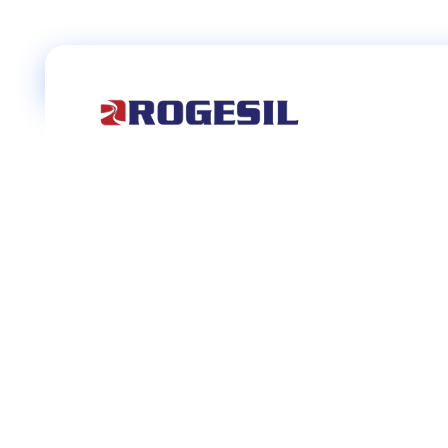
Rogesil
Curierul tău online!