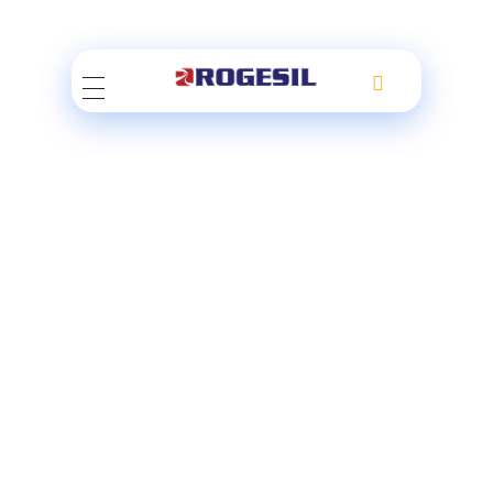
Rogesil
Curierul tău online!