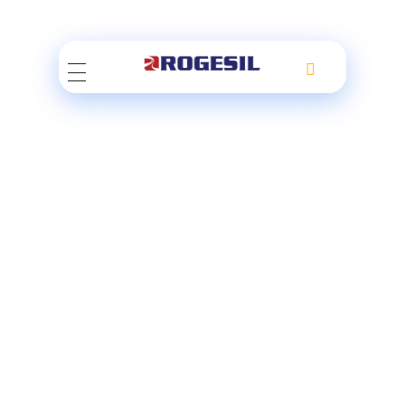
Rogesil
Curierul tău online!