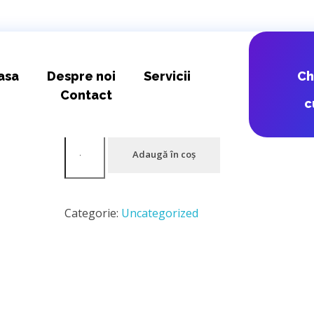
CARGUS RO –
asa
Despre noi
Servicii
C
Contact
c
14,44
lei
Adaugă în coș
Categorie:
Uncategorized