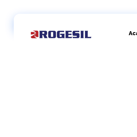
Ac
Rogesil
Curierul tău online!