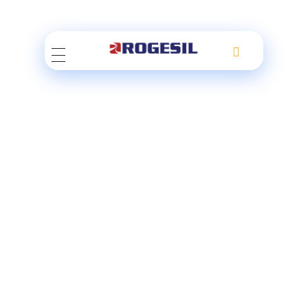
Rogesil
Curierul tău online!