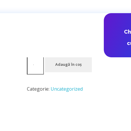
FAN RO – RO
C
c
13,00
lei
Adaugă în coș
Categorie:
Uncategorized