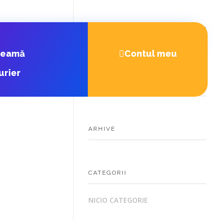
heamă
Contul meu
urier
COMENTARII RECENTE
ARHIVE
CATEGORII
NICIO CATEGORIE