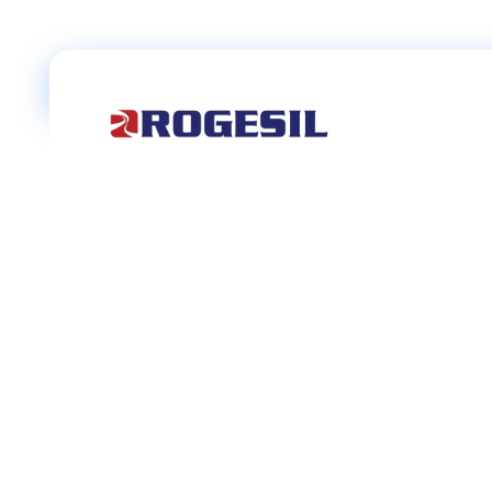
Rogesil
Curierul tău online!