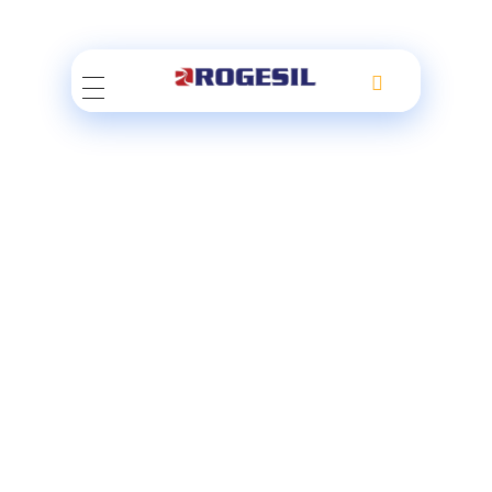
Rogesil
Curierul tău online!