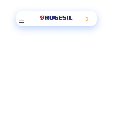
Rogesil
Curierul tău online!