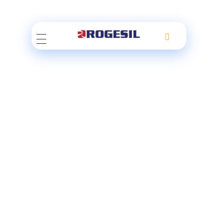
Rogesil
Curierul tău online!