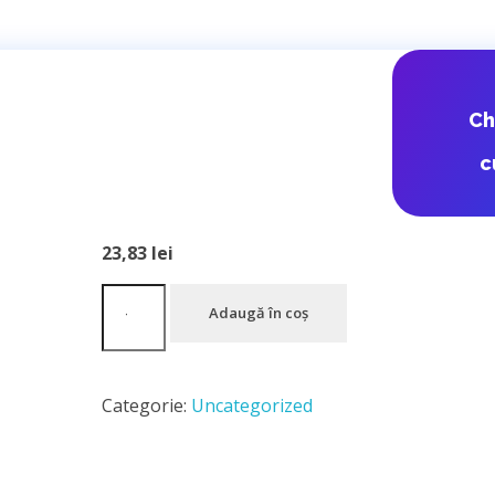
DPD Romania 
C
Ungaria
c
23,83
lei
Adaugă în coș
Categorie:
Uncategorized