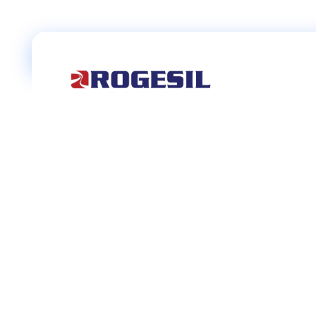
Rogesil
Curierul tău online!