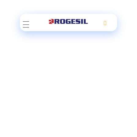
Rogesil
Curierul tău online!