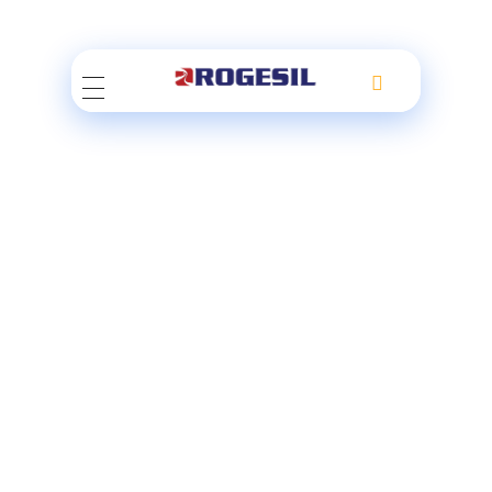
Rogesil
Curierul tău online!