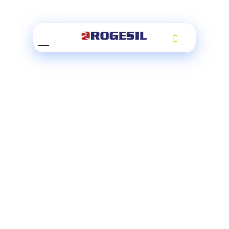
Rogesil
Curierul tău online!