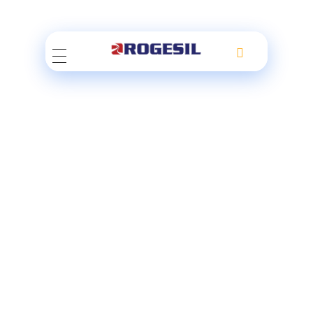
Rogesil
Curierul tău online!