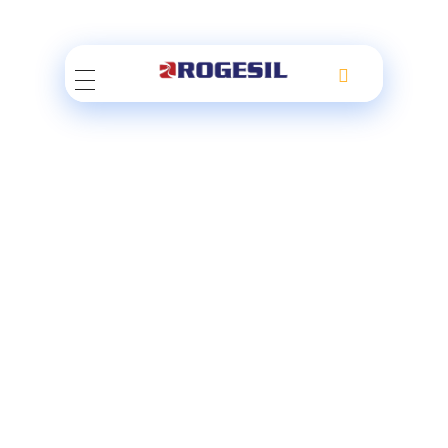
Rogesil
Curierul tău online!