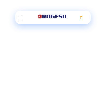
Rogesil
Curierul tău online!