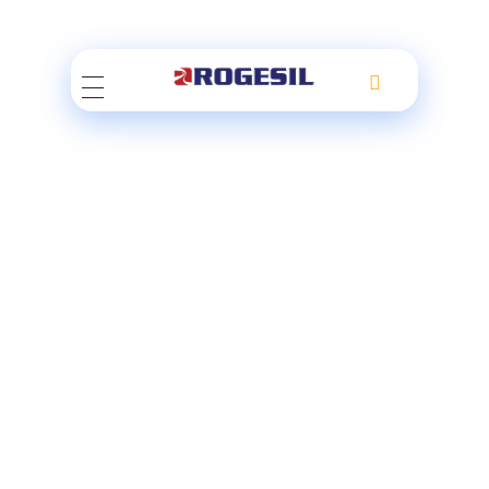
Rogesil
Curierul tău online!