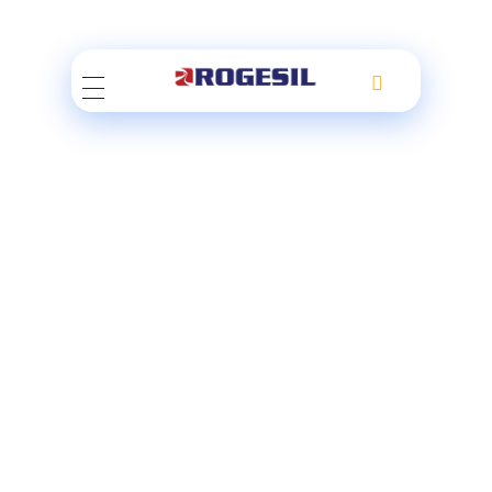
Rogesil
Curierul tău online!