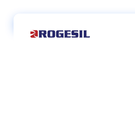
Rogesil
Curierul tău online!