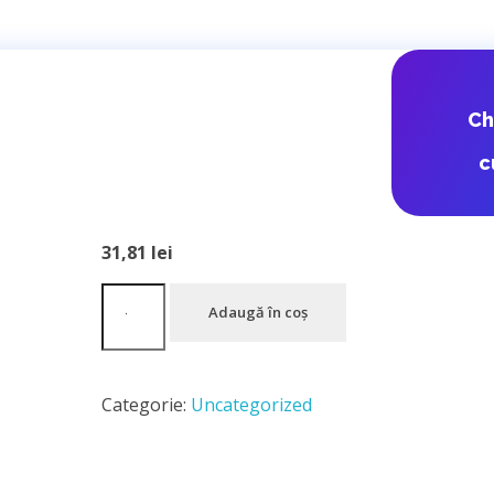
DPD Romania 
C
Polonia
c
31,81
lei
Adaugă în coș
Categorie:
Uncategorized