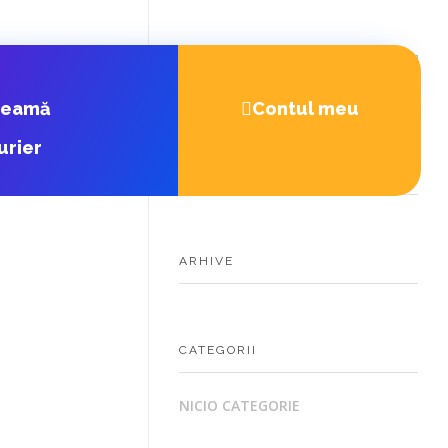
heamă
Contul meu
urier
COMENTARII RECENTE
ARHIVE
CATEGORII
NICIO CATEGORIE