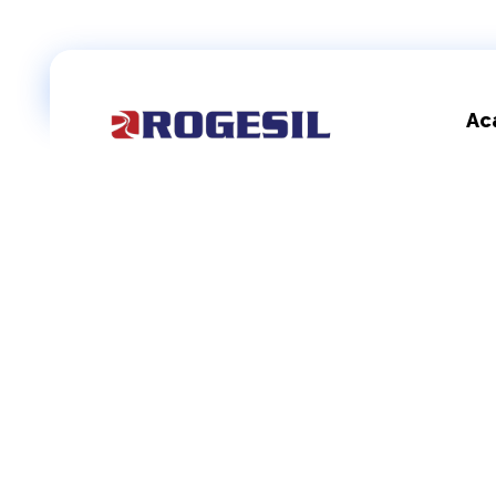
Ac
Rogesil
Curierul tău online!