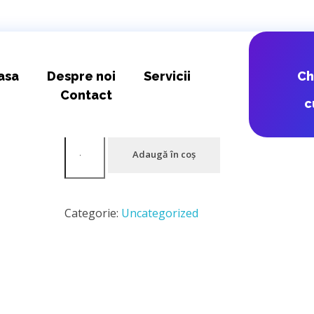
DPD RO – RO
asa
Despre noi
Servicii
C
Contact
c
15,71
lei
Adaugă în coș
Categorie:
Uncategorized