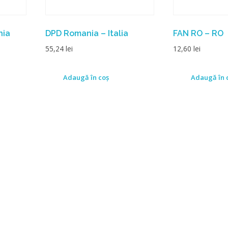
nia
DPD Romania – Italia
FAN RO – RO
55,24
lei
12,60
lei
Adaugă în coș
Adaugă în 