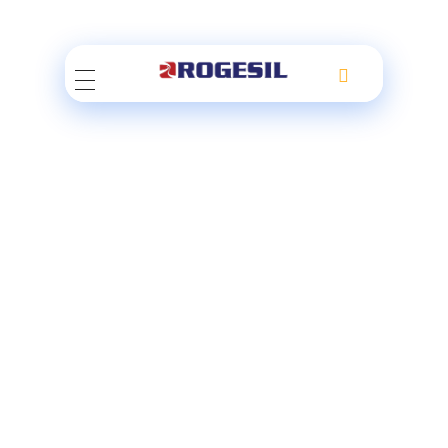
Rogesil
Curierul tău online!