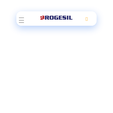
Rogesil
Curierul tău online!