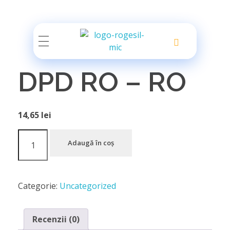
Rogesil
Curierul tău online!
DPD RO – RO
14,65
lei
Adaugă în coș
Categorie:
Uncategorized
Recenzii (0)