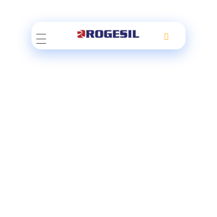
Rogesil
Curierul tău online!