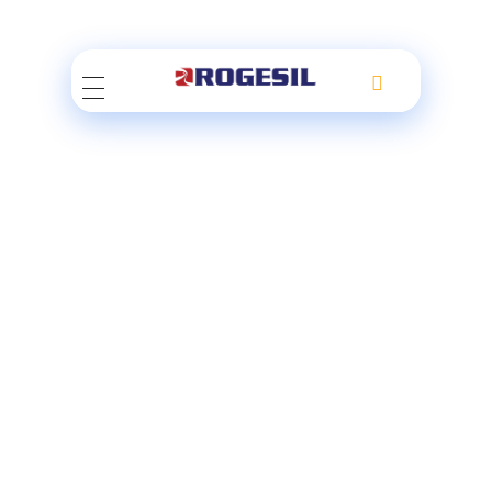
Rogesil
Curierul tău online!