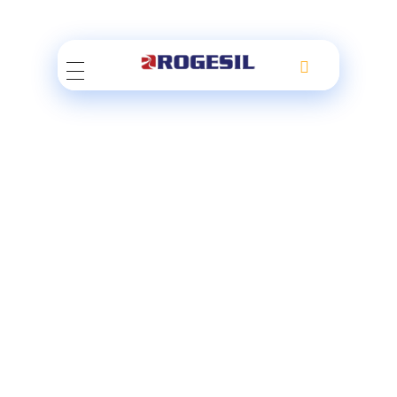
Rogesil
Curierul tău online!