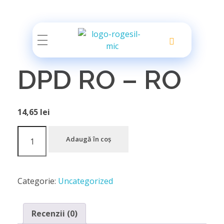
Rogesil
Curierul tău online!
DPD RO – RO
14,65
lei
Adaugă în coș
Categorie:
Uncategorized
Recenzii (0)