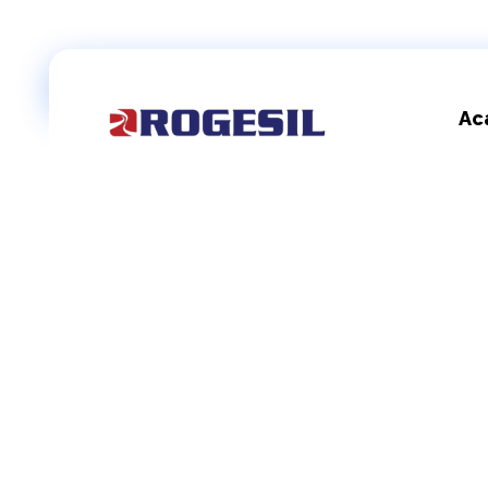
Ac
Rogesil
Curierul tău online!