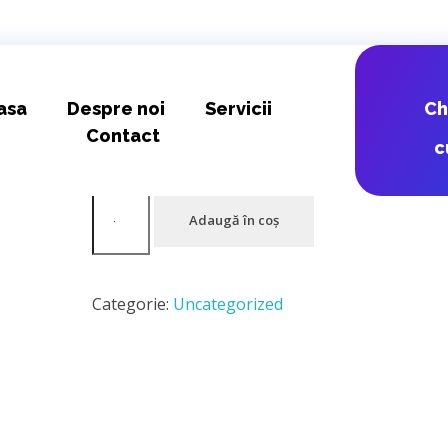
DPD RO – RO
asa
Despre noi
Servicii
C
Contact
c
14,65
lei
Adaugă în coș
Categorie:
Uncategorized