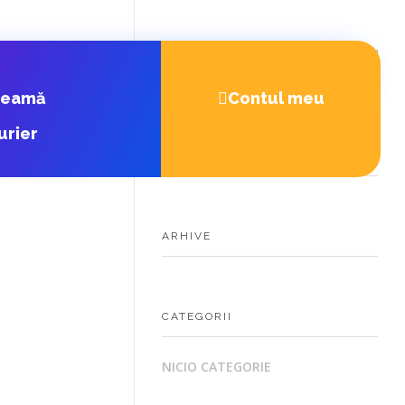
heamă
Contul meu
urier
COMENTARII RECENTE
ARHIVE
CATEGORII
NICIO CATEGORIE